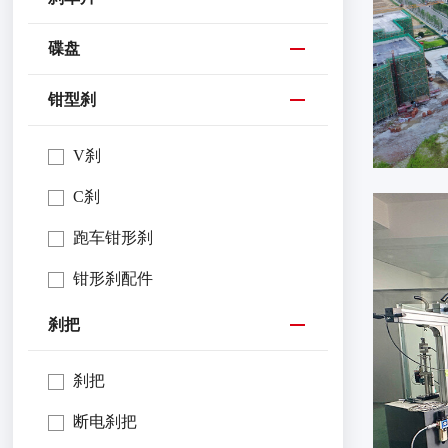
碟盘
钳型刹
V刹
C刹
跑车钳形刹
钳形刹配件
刹把
刹把
断电刹把