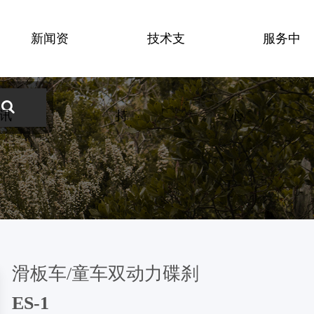
新闻资
技术支
服务中
碟盘
钳型刹
刹把
讯
持
心
滑板车/童车双动力碟刹
ES-1