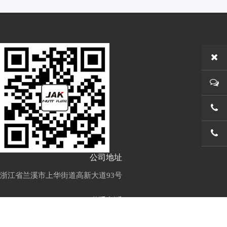
0579-
0579-
公司地址
浙江省兰溪市上华街道高新大道93号
联系电话
0579-88948936