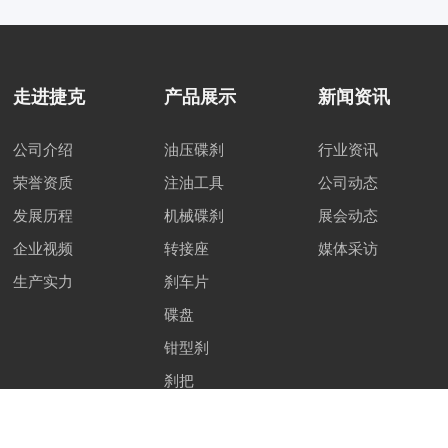
走进捷克
产品展示
新闻资讯
公司介绍
油压碟刹
行业资讯
荣誉资质
注油工具
公司动态
发展历程
机械碟刹
展会动态
企业视频
转接座
媒体采访
生产实力
刹车片
碟盘
钳型刹
刹把
下载说明书