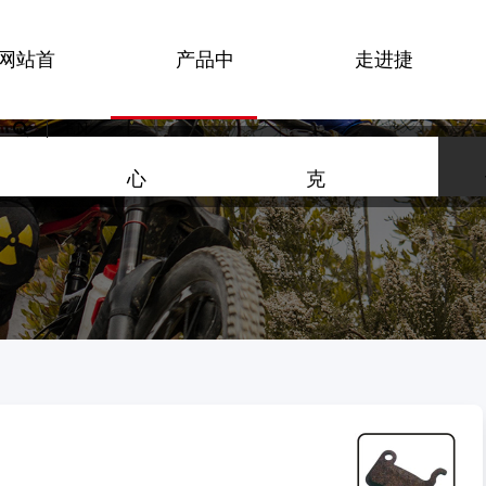
网站首
产品中
走进捷
机械碟刹
EN
转接座
刹车片
心
克