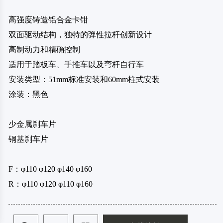
高强度铸造铝合金卡钳
双面驱动结构，独特的弹性拉杆创新设计
高制动力和精确控制
适用于踏板车、手推车以及弯杆自行车
安装类型：51mm标准安装和60mm柱式安装
涂装：黑色
少金属刹车片
铜基刹车片
F：φ110 φ120 φ140 φ160
R：φ110 φ120 φ110 φ160