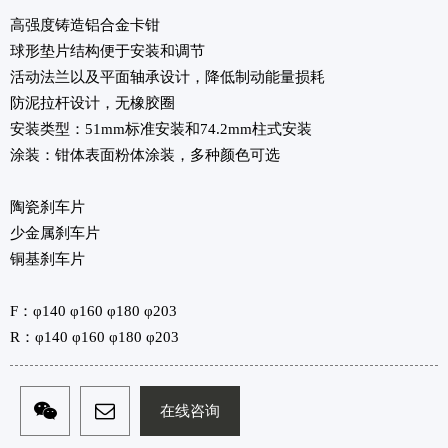
高强度铸造铝合金卡钳
球形垫片结构便于安装和调节
活动法兰以及平面轴承设计，降低制动能量损耗
防泥拉杆设计，无橡胶圈
安装类型：51mm标准安装和74.2mm柱式安装
涂装：钳体表面粉体涂装，多种颜色可选
陶瓷刹车片
少金属刹车片
铜基刹车片
F：φ140 φ160 φ180 φ203
R：φ140 φ160 φ180 φ203
在线咨询