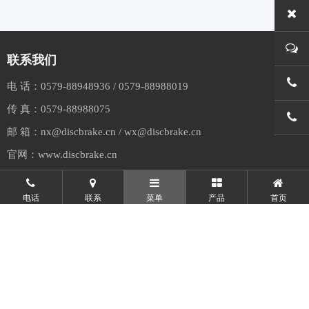
联系我们
0579-
电 话：
0579-88948936
/
0579-88988019
传 真：
0579-88988075
0579-
邮 箱：
nx@discbrake.cn
/
wx@discbrake.cn
官网：
www.discbrake.cn
电话
联系
菜单
产品
首页
COPYRIGHT © 兰溪市捷克运动器材制造有限公司 ALL RIGHTS
RESERVED.
浙ICP备16024283号-1
浙公网安备
33078102100355